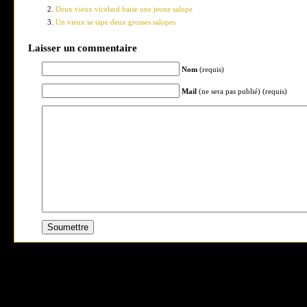
Deux vieux vicelard baise une jeune salope
Un vieux se tape deux grosses salopes
Laisser un commentaire
Nom
(requis)
Mail
(ne sera pas publié) (requis)