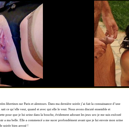
ées libertines sur Paris et alentours. Dans ma dernière soirée j’ai fait la connaissance d’une
 sait ce qu’elle veut, quand et avec qui elle le veut. Nous avons discuté ensemble et
tte pour que je lui urine dans la bouche, évidement adorant les jeux uro je me suis exécuté
sir a ma belle. Elle a commencé a me sucer profondément avant que je lui envoie mon urine
e soirée bien arrosé !