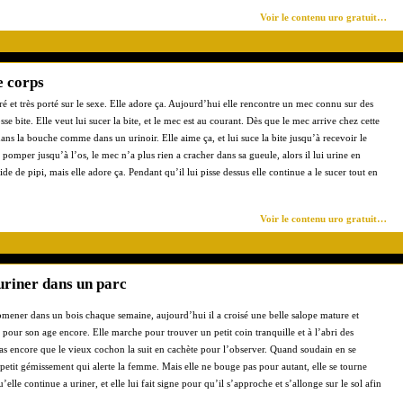
Voir le contenu uro gratuit…
e corps
luré et très porté sur le sexe. Elle adore ça. Aujourd’hui elle rencontre un mec connu sur des
sse bite. Elle veut lui sucer la bite, et le mec est au courant. Dès que le mec arrive chez cette
e dans la bouche comme dans un urinoir. Elle aime ça, et lui suce la bite jusqu’à recevoir le
pomper jusqu’à l’os, le mec n’a plus rien a cracher dans sa gueule, alors il lui urine en
e de pipi, mais elle adore ça. Pendant qu’il lui pisse dessus elle continue a le sucer tout en
Voir le contenu uro gratuit…
uriner dans un parc
mener dans un bois chaque semaine, aujourd’hui il a croisé une belle salope mature et
 pour son age encore. Elle marche pour trouver un petit coin tranquille et à l’abri des
t pas encore que le vieux cochon la suit en cachète pour l’observer. Quand soudain en se
petit gémissement qui alerte la femme. Mais elle ne bouge pas pour autant, elle se tourne
’elle continue a uriner, et elle lui fait signe pour qu’il s’approche et s’allonge sur le sol afin