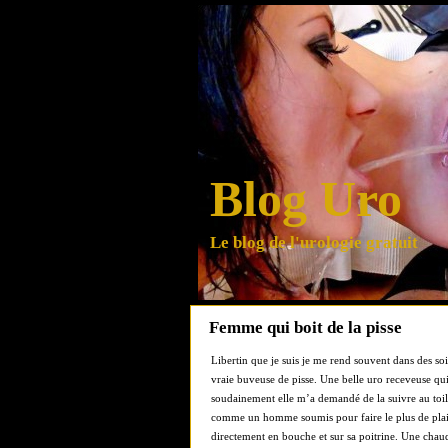
Blog Uro
Le blog de l'urologie gratuit
Femme qui boit de la pisse
Libertin que je suis je me rend souvent dans des soir
vraie buveuse de pisse. Une belle uro receveuse qui
soudainement elle m’a demandé de la suivre au toile
comme un homme soumis pour faire le plus de plai
directement en bouche et sur sa poitrine. Une chaud