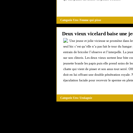
Categorie Uro:
Femme qui pisse
Deux vieux vicelard baise une j
Une jeune et jolie vicieuse se promène dans le
seul hic c’est qu’elle n’a pas fait le tour du hanga
entrain de bricoler l’observe et l’interpelle. La jeu
sur son clitoris. Les deux vieux sortent leur bite
jeunette branle les papis puis elle prend soins de le
chatte qui vient de pisser et son anus tout serré. 
doit en lui offrant une double pénétration royale.
éjaculation faciale pour recevoir le sperme en plein
Categorie Uro:
Urolagnie