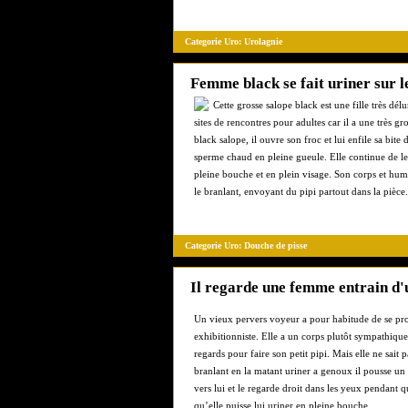
Categorie Uro:
Urolagnie
Femme black se fait uriner sur l
Cette grosse salope black est une fille très dé
sites de rencontres pour adultes car il a une très gro
black salope, il ouvre son froc et lui enfile sa bit
sperme chaud en pleine gueule. Elle continue de le 
pleine bouche et en plein visage. Son corps et humid
le branlant, envoyant du pipi partout dans la pièce.
Categorie Uro:
Douche de pisse
Il regarde une femme entrain d'
Un vieux pervers voyeur a pour habitude de se pro
exhibitionniste. Elle a un corps plutôt sympathique
regards pour faire son petit pipi. Mais elle ne sai
branlant en la matant uriner a genoux il pousse un 
vers lui et le regarde droit dans les yeux pendant qu
qu’elle puisse lui uriner en pleine bouche.