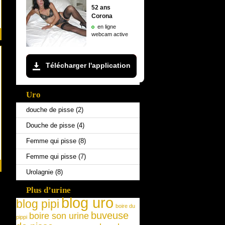
Uro
douche de pisse
(2)
Douche de pisse
(4)
Femme qui pisse
(8)
Femme qui pisse
(7)
Urolagnie
(8)
Plus d’urine
blog uro
blog pipi
boire du
buveuse
boire son urine
pippi