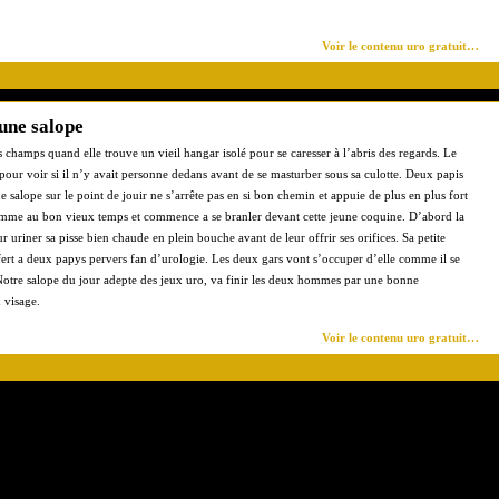
Voir le contenu uro gratuit…
eune salope
s champs quand elle trouve un vieil hangar isolé pour se caresser à l’abris des regards. Le
r pour voir si il n’y avait personne dedans avant de se masturber sous sa culotte. Deux papis
ne salope sur le point de jouir ne s’arrête pas en si bon chemin et appuie de plus en plus fort
 comme au bon vieux temps et commence a se branler devant cette jeune coquine. D’abord la
ur uriner sa pisse bien chaude en plein bouche avant de leur offrir ses orifices. Sa petite
Offert a deux papys pervers fan d’urologie. Les deux gars vont s’occuper d’elle comme il se
 Notre salope du jour adepte des jeux uro, va finir les deux hommes par une bonne
 visage.
Voir le contenu uro gratuit…