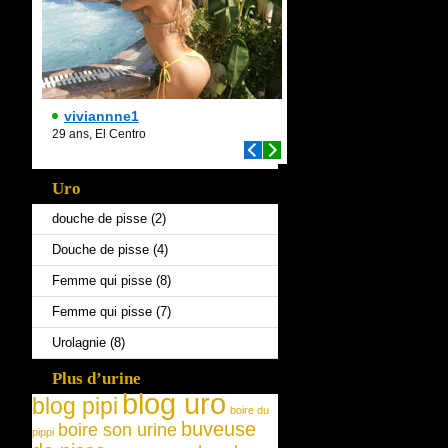
Uro
douche de pisse
(2)
Douche de pisse
(4)
Femme qui pisse
(8)
Femme qui pisse
(7)
Urolagnie
(8)
Plus d’urine
blog uro
blog pipi
boire du
buveuse
boire son urine
pippi