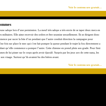
Voir le contenu uro gratuit…
 hommes
eune salope lors d’une permission. La meuf très salope a très envie de se taper deux mecs en
s militaires. Elle aime recevoir des ordres et être soumise sexuellement. Ils se dirigent donc
mmence par sucer la bite d’un pendant que l’autre conduit direction la campagne pour
ne fois sur place le mec qui s’est fait pomper la queue pendant le trajet la fou directement a
pendant qu’elle commence a pomper l’autre. Cette chienne en prend plein son grade. Pour finir
 de lui pisser sur le corps après avoir éjaculé. Surpris par les jeux uro de cette nana, les
r son visage. Surtout qu’ils avaient bu des bières avant.
Voir le contenu uro gratuit…