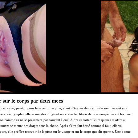
er sur le corps par deux mecs
trice porno, passion pour le sexe d’une pute, vient d’inviter deux amis de son mec qui eux
une vraie nympho, elle se met des doigts et se caresse le clitoris dans le canapé devant les deux
on comme ça ne se présentera pas souvent à eux. Alors ils sortent leurs queues et offre a
tinuant se mettre des doigts dans la chatte. Après s’être fait baisé comme il faut, elle va
ure, elle préfère recevoir de la pisse sur le visage et sur le corps que du sperme. Une bonne