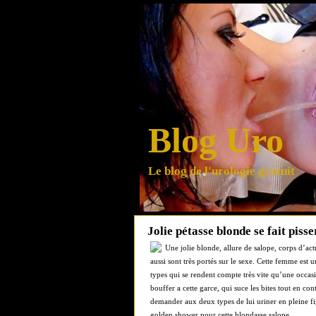
Blog Uro
Le blog de l'urologie gratuit
Jolie pétasse blonde se fait piss
Une jolie blonde, allure de salope, corps d’ac
aussi sont très portés sur le sexe. Cette femme est 
types qui se rendent compte très vite qu’une occasi
bouffer a cette garce, qui suce les bites tout en con
demander aux deux types de lui uriner en pleine fig
golden shower pour cette blondasse salope.