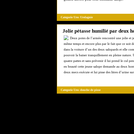
Categorie Uro:
Urolagnie
Jolie pétasse humilié par deux
Deux potes de l’armée rencontré une jolie et j
même temps et encore plus par le fait que ce soit de
dans la voiture d’un des deux salopards et elle co
pouvoir la baiser tranquillement en pleine nature. U
quatre pattes et sans prévenir il lui prend le cul 
en beauté cette jeune salope demande au deux hommes
deux mecs exécute et lui pisse des litres d’urine su
Categorie Uro:
douche de pisse